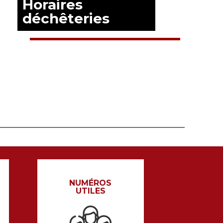
Horaires
déchêteries
EN SAVOIR PLUS
NUMÉROS
UTILES