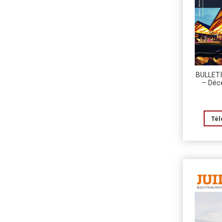
BULLET
– Déc
Tél