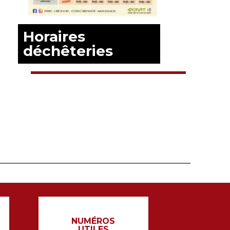
Horaires
déchêteries
EN SAVOIR PLUS
NUMÉROS
UTILES