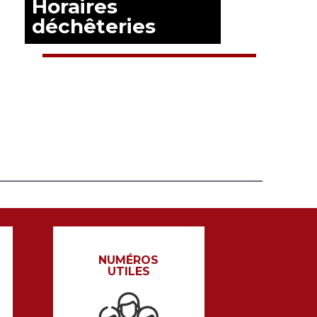
Horaires
déchêteries
EN SAVOIR PLUS
NUMÉROS
UTILES